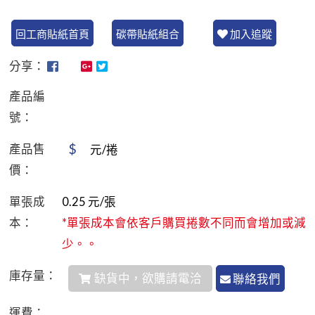
回工商貼紙首頁
碳帶貼紙組合
加入追蹤
分享：
產品編
號：
$
產品售
元/捲
價：
單張成
0.25
元/張
本：
*單張成本會依客戶購買捲數不同而會增加或減
少。。
庫存量：
缺貨中，欲購請電洽
聯絡我們
運費：