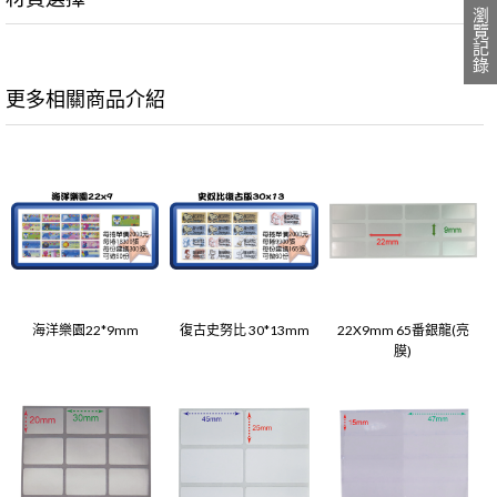
瀏覽記錄
更多相關商品介紹
海洋樂園22*9mm
復古史努比 30*13mm
22X9mm 65番銀龍(亮
膜)