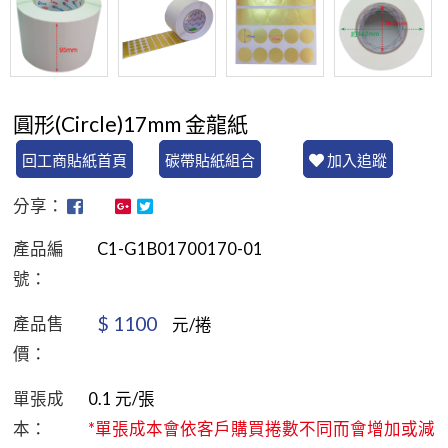
圓形(Circle)17mm 金龍紙
回工商貼紙首頁
碳帶貼紙組合
加入追蹤
分享：
產品編
C1-G1B01700170-01
號：
$
1100
產品售
元/捲
價：
單張成
0.1
元/張
本：
*單張成本會依客戶購買捲數不同而會增加或減