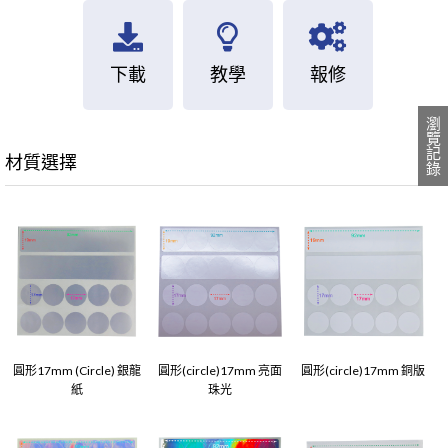
下載
教學
報修
瀏覽記錄
材質選擇
圓形17mm (Circle) 銀龍
圓形(circle)17mm 亮面
圓形(circle)17mm 銅版
紙
珠光