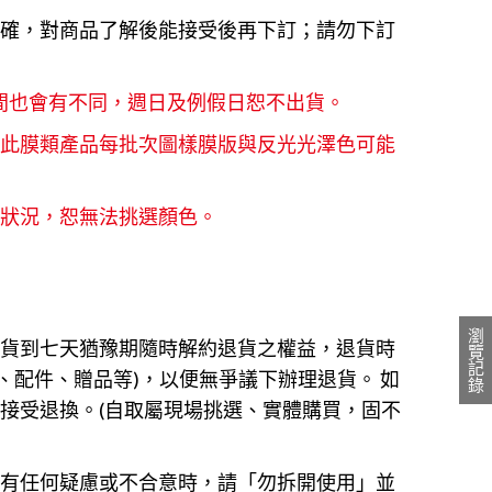
確，對商品了解後能接受後再下訂；請勿下訂
時間也會有不同，週日及例假日恕不出貨。
此膜類產品每批次圖樣膜版與反光光澤色可能
狀況，恕無法挑選顏色。
瀏覽記錄
貨到七天猶豫期隨時解約退貨之權益，退貨時
、配件、贈品等)，以便無爭議下辦理退貨。 如
接受退換。(自取屬現場挑選、實體購買，固不
有任何疑慮或不合意時，請「勿拆開使用」並