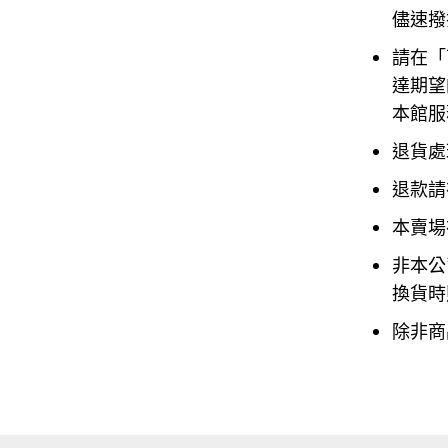
儘速撥
請在「
達期望
本館服
退貨處
退款請
本賣場
非本公
換貨時
除非商