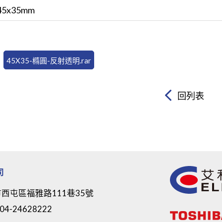
45x35mm
45X35-橢圓-反射透明.rar
回列表
司
西屯區福雅路111巷35號
04-24628222