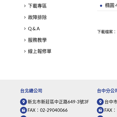
橢圓 
下載專區
故障排除
Q & A
下載檔案：
服務教學
線上報修單
台北總公司
台中分公
新北市新莊區中正路649-3號3F
台中市
FAX：
02-29040066
FAX：