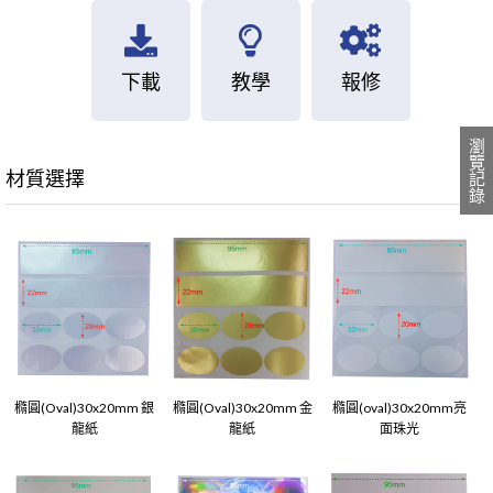
下載
教學
報修
瀏覽記錄
材質選擇
橢圓(Oval)30x20mm 銀
橢圓(Oval)30x20mm 金
橢圓(oval)30x20mm亮
龍紙
龍紙
面珠光