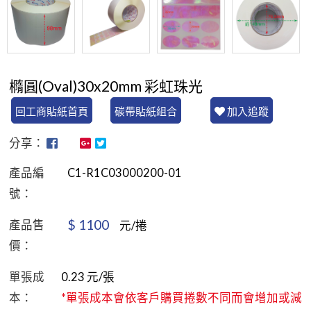
橢圓(Oval)30x20mm 彩虹珠光
回工商貼紙首頁
碳帶貼紙組合
加入追蹤
分享：
產品編
C1-R1C03000200-01
號：
$
1100
產品售
元/捲
價：
單張成
0.23
元/張
本：
*單張成本會依客戶購買捲數不同而會增加或減