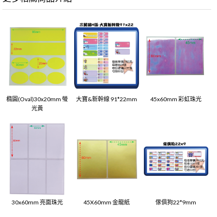
橢圓(Oval)30x20mm 螢
大寶&新幹線 91*22mm
45x60mm 彩虹珠光
光黃
30x60mm 亮面珠光
45X60mm 金龍紙
傢俱狗22*9mm