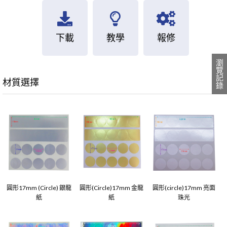
下載
教學
報修
瀏覽記錄
材質選擇
圓形17mm (Circle) 銀龍
圓形(Circle)17mm 金龍
圓形(circle)17mm 亮面
紙
紙
珠光