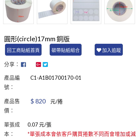
圓形(circle)17mm 銅版
回工商貼紙首頁
碳帶貼紙組合
加入追蹤
分享：
產品編
C1-A1B01700170-01
號：
$
820
產品售
元/捲
價：
單張成
0.07
元/張
本：
*單張成本會依客戶購買捲數不同而會增加或減