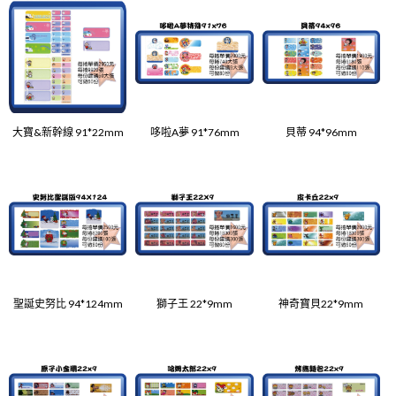
大寶&新幹線 91*22mm
哆啦A夢 91*76mm
貝蒂 94*96mm
聖誕史努比 94*124mm
獅子王 22*9mm
神奇寶貝22*9mm