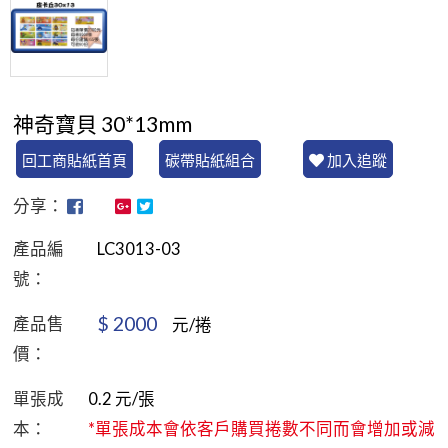
神奇寶貝 30*13mm
回工商貼紙首頁
碳帶貼紙組合
加入追蹤
分享：
產品編
LC3013-03
號：
$
2000
產品售
元/捲
價：
單張成
0.2
元/張
本：
*單張成本會依客戶購買捲數不同而會增加或減