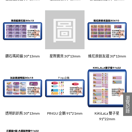
鑽石瑪莉貓 30*13mm
星際寶貝 30*13mm
維尼原創友誼 30*13mm
瀏覽記錄
透明趴趴熊 30*13mm
PINGU 企鵝 91*21mm
KiKiLaLa 雙子星
91*22mm