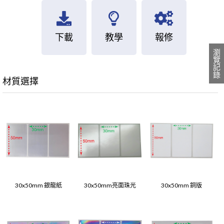
下載
教學
報修
瀏覽記錄
材質選擇
30x50mm 銀龍紙
30x50mm亮面珠光
30x50mm 銅版