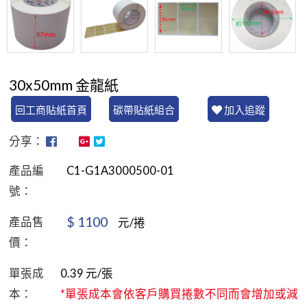
30x50mm 金龍紙
回工商貼紙首頁
碳帶貼紙組合
加入追蹤
分享：
產品編
C1-G1A3000500-01
號：
$
1100
產品售
元/捲
價：
單張成
0.39
元/張
本：
*單張成本會依客戶購買捲數不同而會增加或減